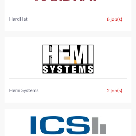
HardHat
8 job(s)
Hemi Systems
2 job(s)