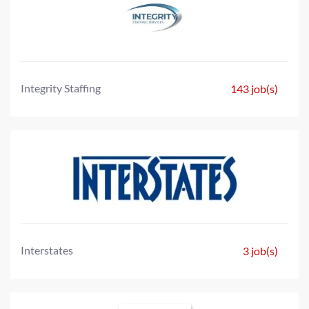
Integrity Staffing
143 job(s)
Interstates
3 job(s)