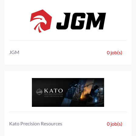
JGM
0 job(s)
Kato Precision Resources
0 job(s)