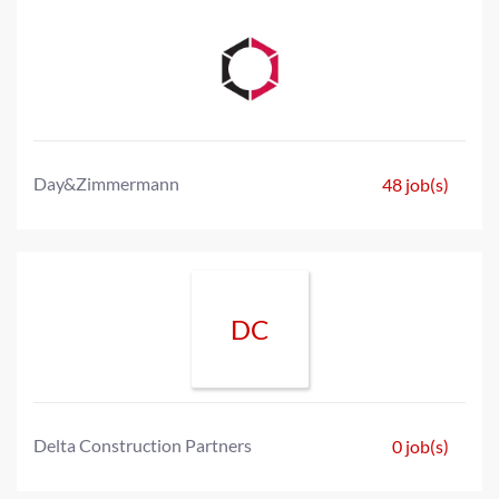
Day&Zimmermann
48 job(s)
DC
Delta Construction Partners
0 job(s)