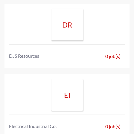
DR
DJS Resources
0 job(s)
EI
Electrical Industrial Co.
0 job(s)