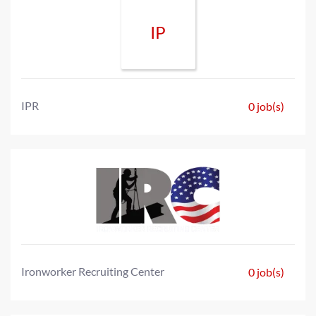
IP
IPR
0 job(s)
Ironworker Recruiting Center
0 job(s)