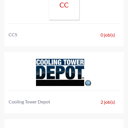
CC
CCS
0 job(s)
Cooling Tower Depot
2 job(s)