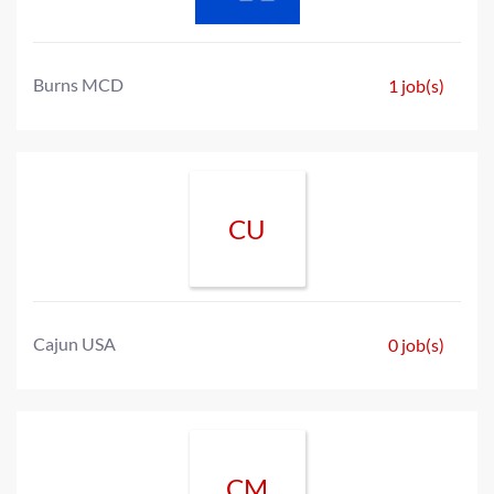
Burns MCD
1 job(s)
CU
Cajun USA
0 job(s)
CM