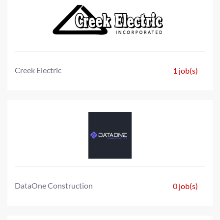
Creek Electric
1 job(s)
DataOne Construction
0 job(s)