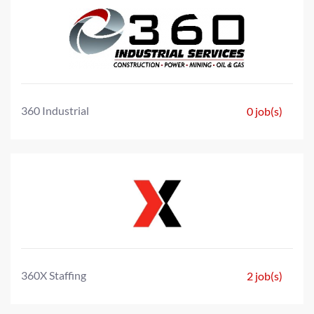
360 Industrial
0 job(s)
360X Staffing
2 job(s)