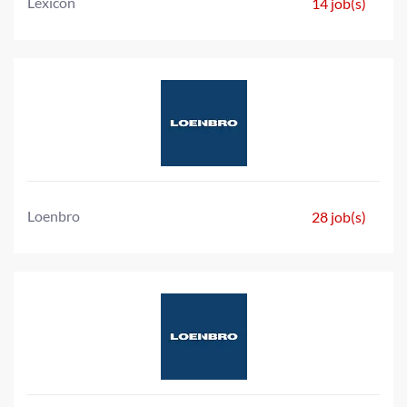
Lexicon
14 job(s)
Loenbro
28 job(s)