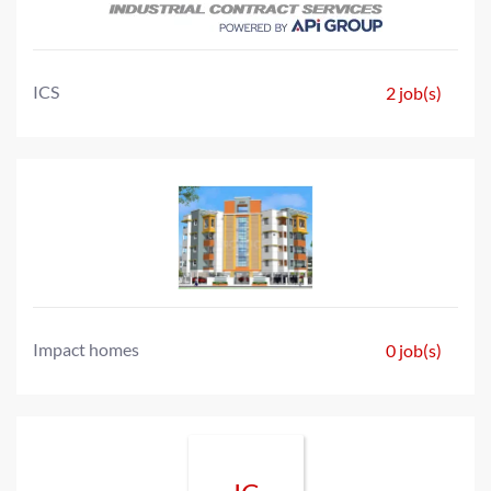
ICS
2 job(s)
Impact homes
0 job(s)