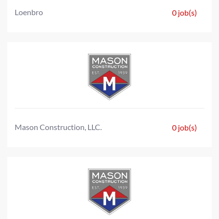
Loenbro
0 job(s)
Mason Construction, LLC.
0 job(s)