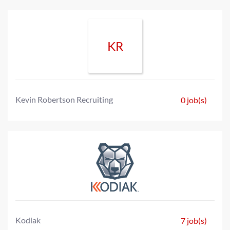
KR
Kevin Robertson Recruiting
0 job(s)
Kodiak
7 job(s)