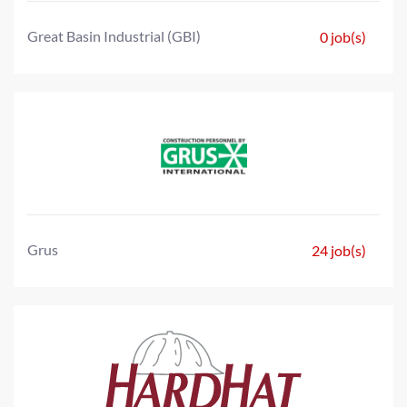
Great Basin Industrial (GBI)
0 job(s)
Grus
24 job(s)