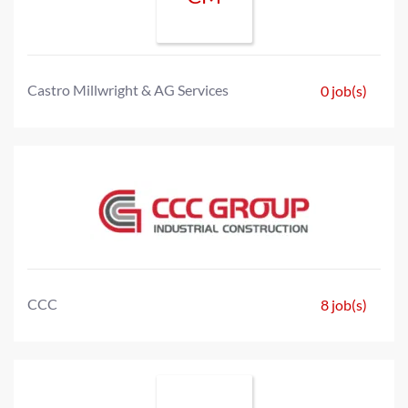
Castro Millwright & AG Services
0 job(s)
CCC
8 job(s)