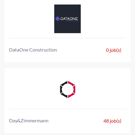
DataOne Construction
0 job(s)
Day&Zimmermann
48 job(s)