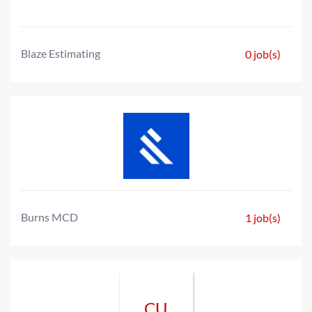
Blaze Estimating
0 job(s)
Burns MCD
1 job(s)
CU