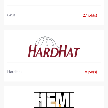
Grus
27 job(s)
HardHat
8 job(s)