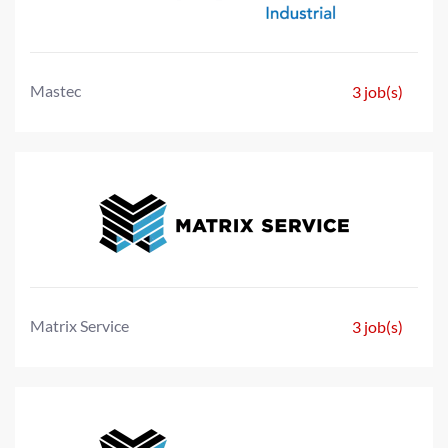
Mastec
3 job(s)
Matrix Service
3 job(s)