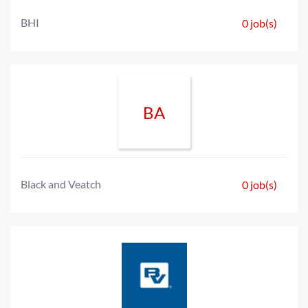
BHI
0 job(s)
BA
Black and Veatch
0 job(s)