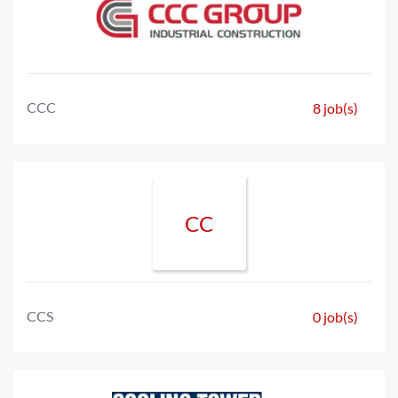
CCC
8 job(s)
CC
CCS
0 job(s)