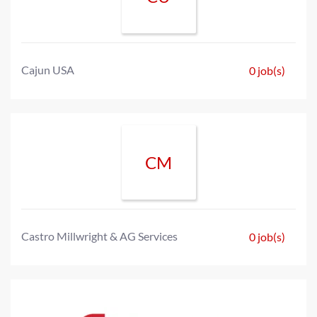
Cajun USA
0 job(s)
CM
Castro Millwright & AG Services
0 job(s)