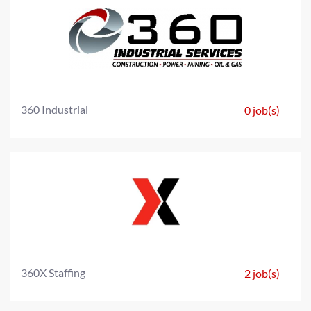
360 Industrial
0 job(s)
360X Staffing
2 job(s)