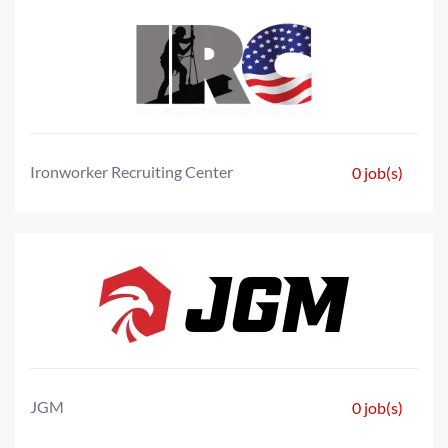
Ironworker Recruiting Center
0 job(s)
JGM
0 job(s)