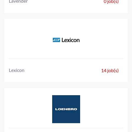
Lavender
0 job(s)
Lexicon
14 job(s)