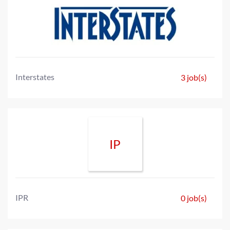
Interstates
3 job(s)
IP
IPR
0 job(s)