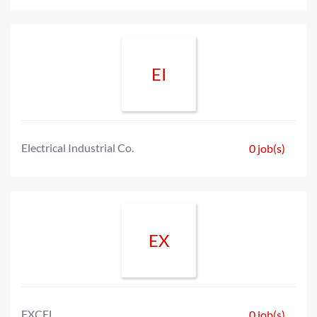
EI
Electrical Industrial Co.
0 job(s)
EX
EXCEL
0 job(s)