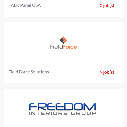
FALK Panel USA
0 job(s)
Field Force Solutions
9 job(s)