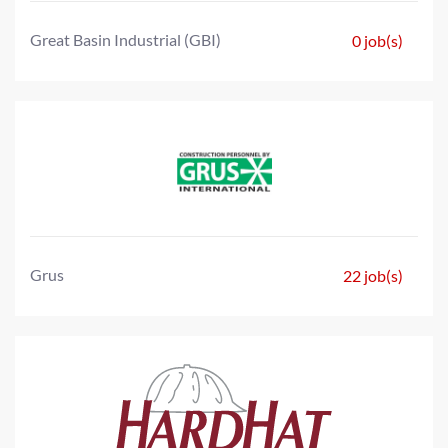
Great Basin Industrial (GBI)
0 job(s)
Grus
22 job(s)