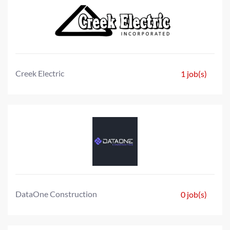
Creek Electric
1 job(s)
DataOne Construction
0 job(s)