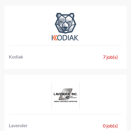
Kodiak
7 job(s)
Lavender
0 job(s)