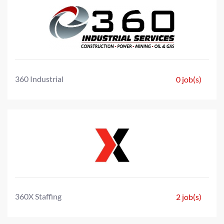
360 Industrial
0 job(s)
360X Staffing
2 job(s)