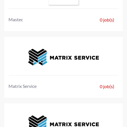
Mastec
0 job(s)
Matrix Service
0 job(s)