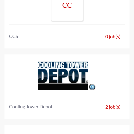
CC
CCS
0 job(s)
Cooling Tower Depot
2 job(s)