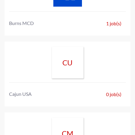
Burns MCD
1 job(s)
CU
Cajun USA
0 job(s)
CM