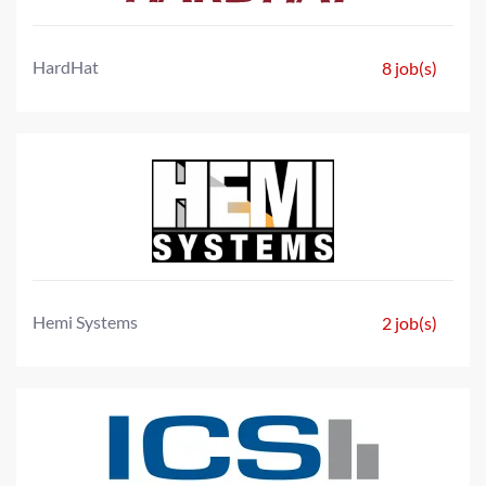
HardHat
8 job(s)
Hemi Systems
2 job(s)