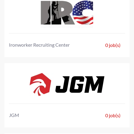
Ironworker Recruiting Center
0 job(s)
JGM
0 job(s)