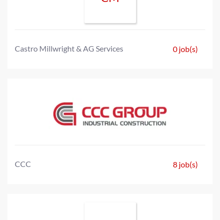
Castro Millwright & AG Services
0 job(s)
CCC
8 job(s)