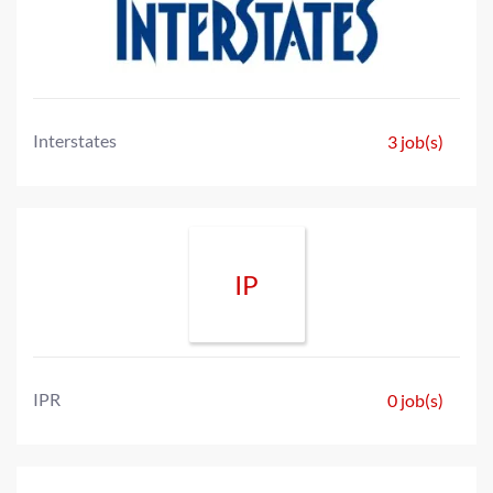
Interstates
3 job(s)
IP
IPR
0 job(s)