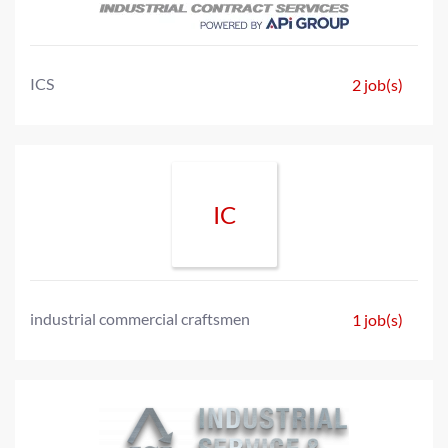
ICS
2 job(s)
IC
industrial commercial craftsmen
1 job(s)