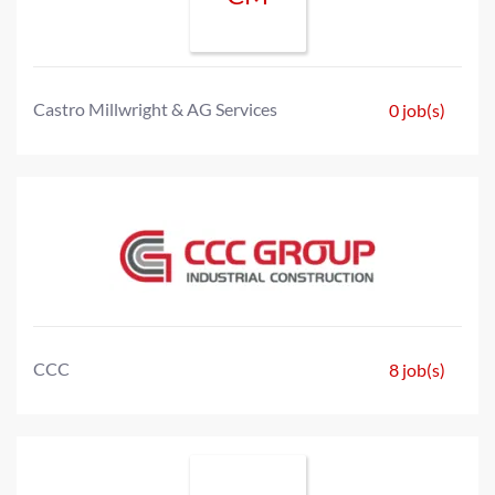
Castro Millwright & AG Services
0 job(s)
CCC
8 job(s)