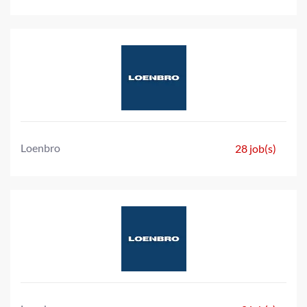
Loenbro
28 job(s)