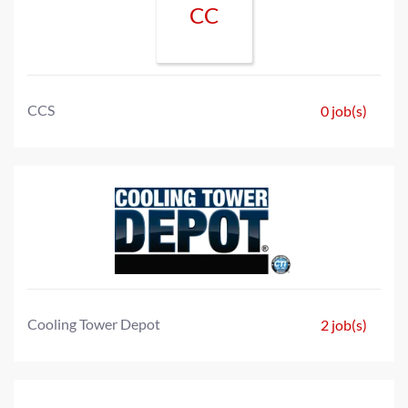
CC
CCS
0 job(s)
Cooling Tower Depot
2 job(s)