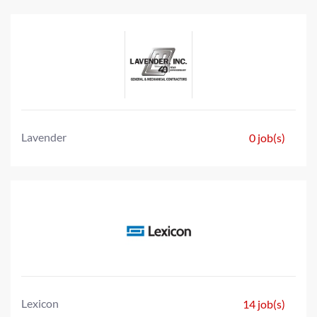
Lavender
0 job(s)
Lexicon
14 job(s)