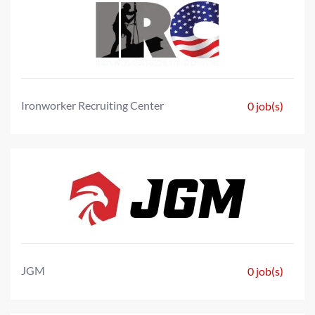
Ironworker Recruiting Center
0 job(s)
JGM
0 job(s)