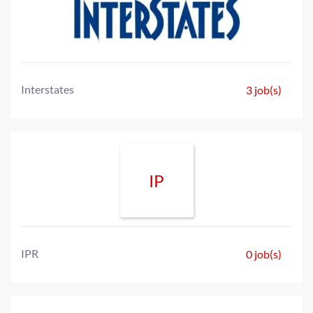
Interstates
3 job(s)
IP
IPR
0 job(s)