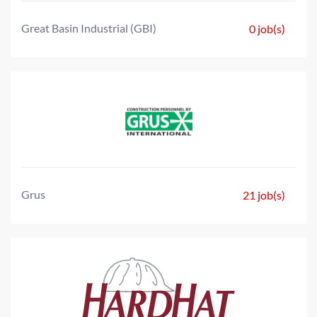
Great Basin Industrial (GBI)
0 job(s)
Grus
21 job(s)