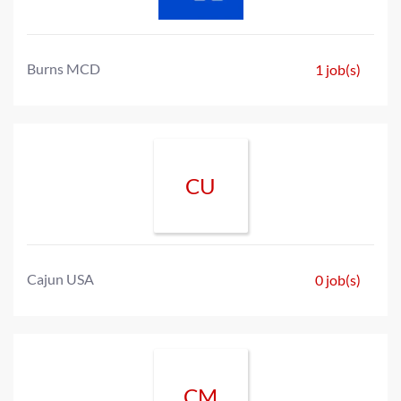
Burns MCD
1 job(s)
CU
Cajun USA
0 job(s)
CM