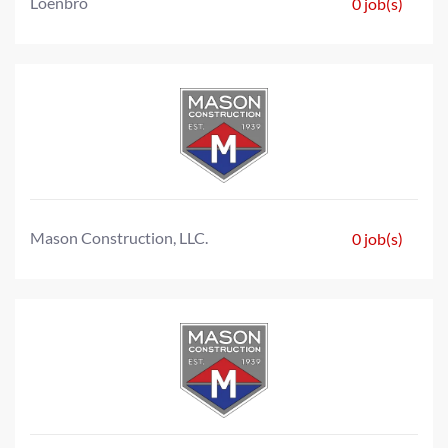
Loenbro
0 job(s)
Mason Construction, LLC.
0 job(s)