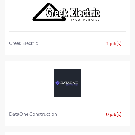
Creek Electric
1 job(s)
DataOne Construction
0 job(s)