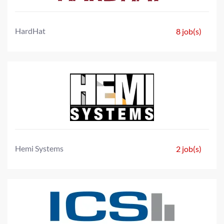
HardHat
8 job(s)
Hemi Systems
2 job(s)