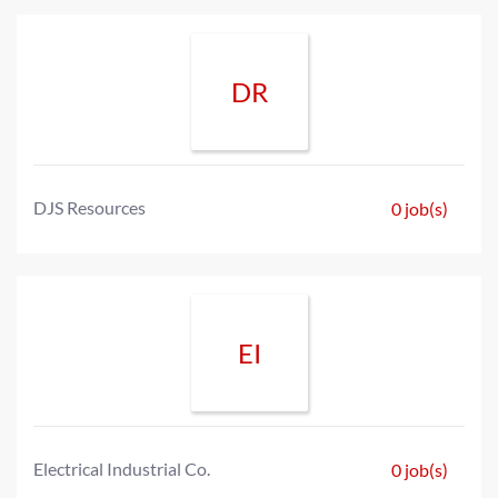
DR
DJS Resources
0 job(s)
EI
Electrical Industrial Co.
0 job(s)