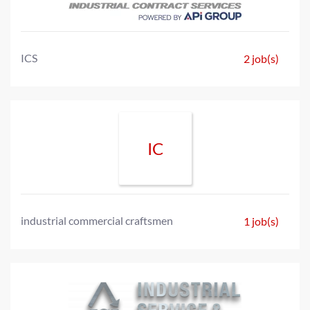
ICS
2 job(s)
IC
industrial commercial craftsmen
1 job(s)