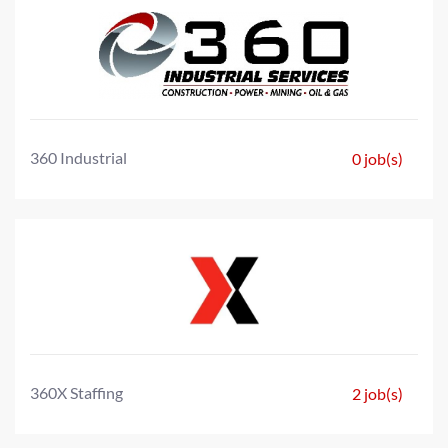
360 Industrial
0 job(s)
360X Staffing
2 job(s)