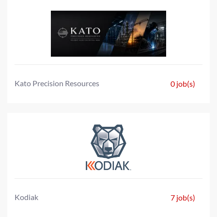
Kato Precision Resources
0 job(s)
Kodiak
7 job(s)