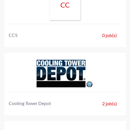
CC
CCS
0 job(s)
Cooling Tower Depot
2 job(s)