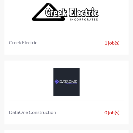
Creek Electric
1 job(s)
DataOne Construction
0 job(s)