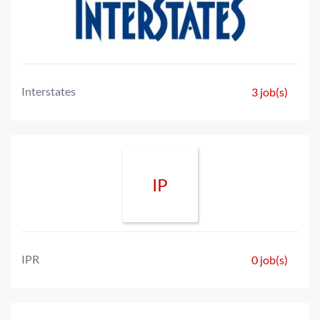
Interstates
3 job(s)
IP
IPR
0 job(s)