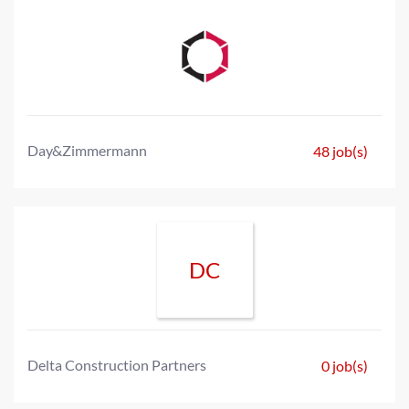
Day&Zimmermann
48 job(s)
DC
Delta Construction Partners
0 job(s)