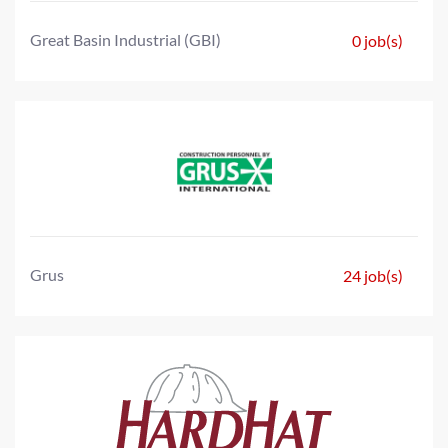
Great Basin Industrial (GBI)
0 job(s)
Grus
24 job(s)