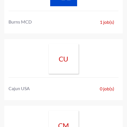
Burns MCD
1 job(s)
CU
Cajun USA
0 job(s)
CM