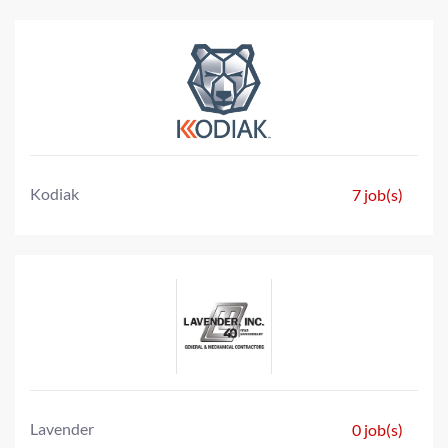
Kodiak
7 job(s)
Lavender
0 job(s)