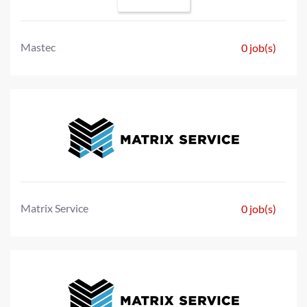
Mastec
0 job(s)
Matrix Service
0 job(s)