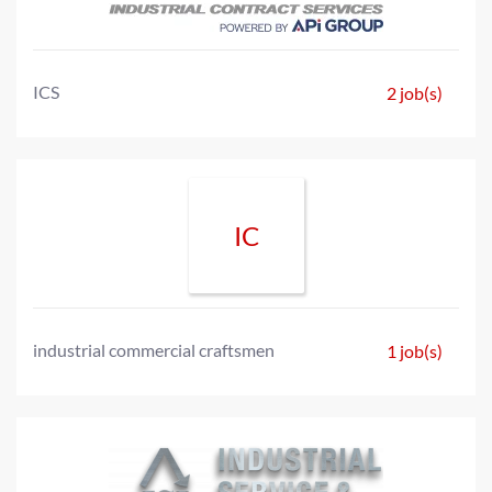
ICS
2 job(s)
IC
industrial commercial craftsmen
1 job(s)