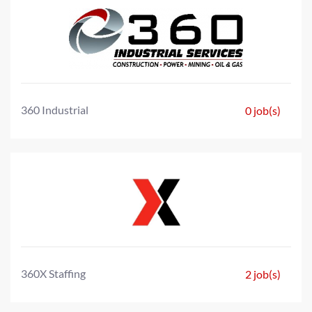
360 Industrial
0 job(s)
360X Staffing
2 job(s)