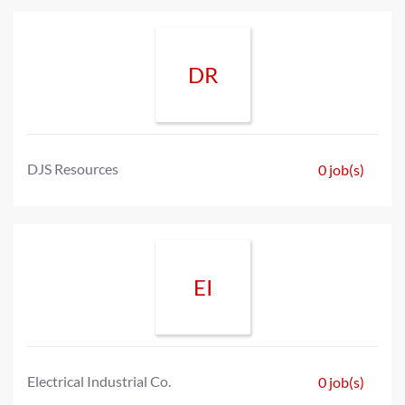
DR
DJS Resources
0 job(s)
EI
Electrical Industrial Co.
0 job(s)