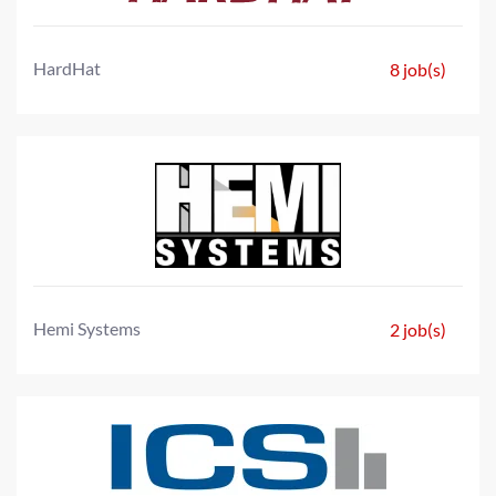
HardHat
8 job(s)
Hemi Systems
2 job(s)