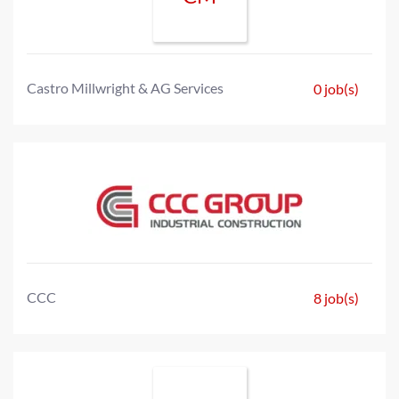
Castro Millwright & AG Services
0 job(s)
CCC
8 job(s)