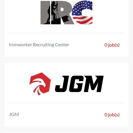
Ironworker Recruiting Center
0 job(s)
JGM
0 job(s)