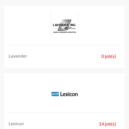
Lavender
0 job(s)
Lexicon
14 job(s)