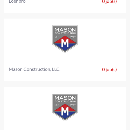
Loenbro
0 job(s)
Mason Construction, LLC.
0 job(s)