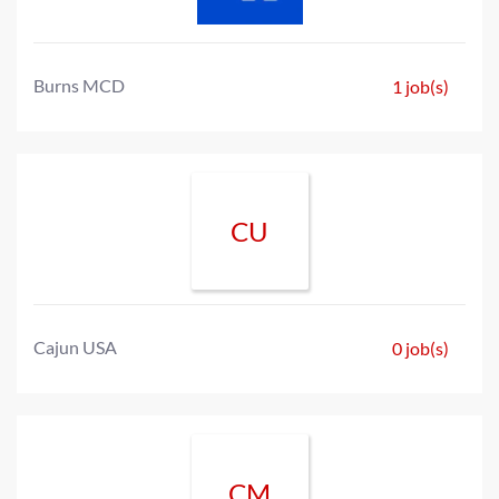
Burns MCD
1 job(s)
CU
Cajun USA
0 job(s)
CM