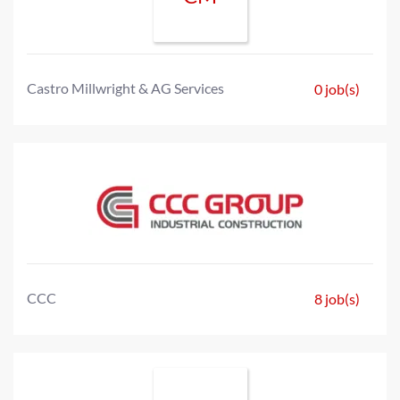
Castro Millwright & AG Services
0 job(s)
CCC
8 job(s)