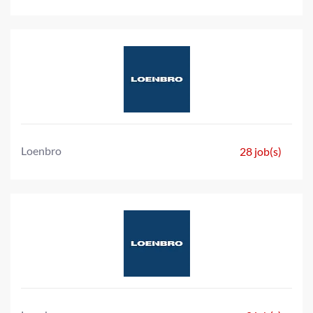
Loenbro
28 job(s)