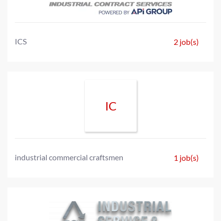
ICS
2 job(s)
IC
industrial commercial craftsmen
1 job(s)