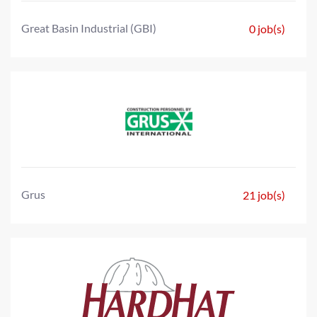
Great Basin Industrial (GBI)
0 job(s)
Grus
21 job(s)