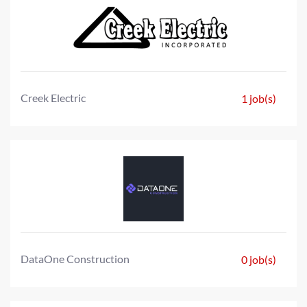
Creek Electric
1 job(s)
DataOne Construction
0 job(s)