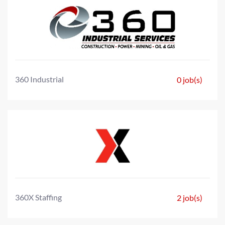
360 Industrial
0 job(s)
360X Staffing
2 job(s)