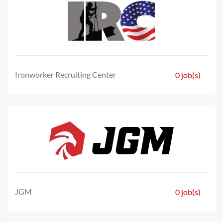
Ironworker Recruiting Center
0 job(s)
JGM
0 job(s)