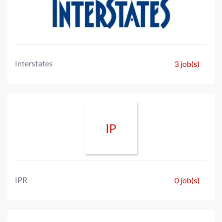
Interstates
3 job(s)
IP
IPR
0 job(s)