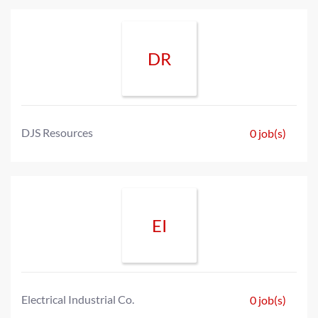
DR
DJS Resources
0 job(s)
EI
Electrical Industrial Co.
0 job(s)