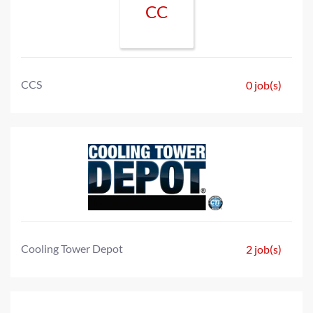
CC
CCS
0 job(s)
Cooling Tower Depot
2 job(s)