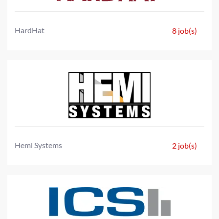
HardHat
8 job(s)
Hemi Systems
2 job(s)