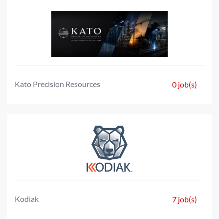
Kato Precision Resources
0 job(s)
Kodiak
7 job(s)